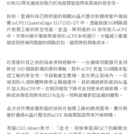
AI和5G等先進技術致力於為智慧製造帶來更高的安全性。
目前，雲達科技已將耐能的相關AI晶片整合到通用客戶端設
備 (uCPE) QuantaEdge EGT23D-DT 中，憑藉高速5G網路提
升智慧工廠的安全性能。並且，將耐能的 AI 技術加入uCPE
中，可使AI幾乎毫無時差地在 uCPE本地進行，大幅減少需要
發送到終端伺服器的網路封包，進而降低頻寬成本。
在雲達科技之前的自身使用經驗中，一台邊緣伺服器可支持
將近 100 個錄影機的資料傳輸，其中 uCPE 充當 5G網路來監
控工廠的安全性，可自動產生警報，並在禁止區域內，一旦
偵測到人或物體時將停止機器運作。目前通過將耐能的AI晶
片加入到uCPE中，在相同框架下將可支持更多的錄影機，可
將成本降低到原本的25%左右。同時具備更低延遲的優勢。
​此次合作標誌著耐能的技術在智慧工廠的應用落地，雙方將
基於邊緣AI晶片整合的uCPE 為智慧製造帶來升級契機。
​耐能CEO Albert表示：「此次，很榮幸能與QCT的展開合