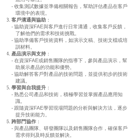
收集測試數據並準備相關報告，幫助評估產品在客戶
環境中的表現。
客戶溝通與協助
：
協助資深
FAE
與客戶進行日常溝通，收集客戶反饋，
了解他們的需求和技術挑戰。
協助準備客戶技術資料，如演示文稿、技術文檔或培
訓材料。
產品演示與支持
：
在資深
FAE
或銷售團隊的指導下，參與產品演示，幫
助展示產品的功能和優勢。
協助解答客戶對產品的技術問題，並提供初步的技術
建議。
學習與自我提升
：
熟悉公司產品和技術，積極學習並掌握產品應用知
識。
跟隨資深
FAE
學習現場問題的分析與解決方法，逐步
提升技術能力。
跨部門協作
：
與產品團隊、研發團隊以及銷售團隊合作，確保客戶
需求得到及時反饋並解決。