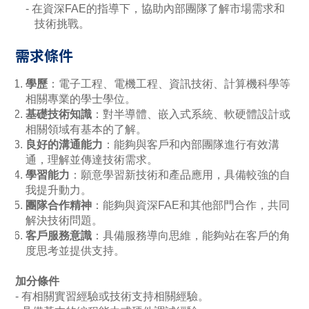
在資深
FAE
的指導下，協助內部團隊了解市場需求和
技術挑戰。
需求條件
學歷
：電子工程、電機工程、資訊技術、計算機科學等
相關專業的學士學位。
基礎技術知識
：對半導體、嵌入式系統、軟硬體設計或
相關領域有基本的了解。
良好的溝通能力
：能夠與客戶和內部團隊進行有效溝
通，理解並傳達技術需求。
學習能力
：願意學習新技術和產品應用，具備較強的自
我提升動力。
團隊合作精神
：能夠與資深
FAE
和其他部門合作，共同
解決技術問題。
客戶服務意識
：具備服務導向思維，能夠站在客戶的角
度思考並提供支持。
加分條件
有相關實習經驗或技術支持相關經驗。