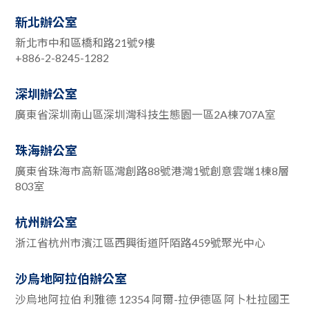
新北辦公室
新北市中和區橋和路21號9樓
+886-2-8245-1282
深圳辦公室
廣東省深圳南山區深圳灣科技生態園一區2A棟707A室
珠海辦公室
廣東省珠海市高新區灣創路88號港灣1號創意雲端1棟8層
803室
杭州辦公室
浙江省杭州市濱江區西興街道阡陌路459號聚光中心
沙烏地阿拉伯辦公室
沙烏地阿拉伯 利雅德 12354 阿爾-拉伊德區 阿卜杜拉國王