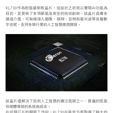
KL730作為耐能最新款晶片，從設計之初就以實現AI功能為
目的，並更新了多項節能及安全的技術創新。該晶片具備多
通道介面，可無縫接入圖像、視頻、音頻和毫米波等各種數
字信號，支持多類行業的人工智慧應用開發。
該晶片還解決了目前人工智慧的廣泛瓶頸之一：普遍的低能
效硬體導致的系統高成本。
在這個芯片的開發工作中，KL730在能效方面取得了極大的