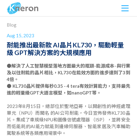
Blog
Aug 15, 2023
耐能推出最新款 AI晶片KL730，驅動輕量
級 GPT解決方案的大規模應用
●解決了人工智慧模型落地方面最大的瓶頸-能源成本-與行業
及以往耐能的晶片相比，KL730在能效方面的進步達到了3到
4倍。
● KL730晶片提供每秒0.35 - 4 tera有效計算能力，支持最先
進的輕量級GPT大語言模型，如nanoGPT等。
2023年8月15日，總部位於聖地亞哥，以開創性的神經處理
單元（NPU）而聞名 的AI公司耐能，今日宣佈發佈KL730晶
片。集成了車規級NPU和圖像信號處理器 （ISP），並將安全
而低能耗的AI能力賦能到邊緣伺服器、智能家居及汽車輔助
駕駛系統等各類應用場景中。