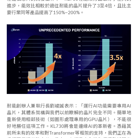
進步，能效比相較於過往耐能的晶片提升了3至4倍，且比主
要行業同等產品提高了150%~200%。
耐能創辦人兼執行長劉峻誠表示：「運行AI功能需要專用AI
晶片，其體系架構與我們以前瞭解的晶片完全不同。簡單地
重新使用相鄰技術（如圖形處理專用的GPU晶片），不能很
好地勝任這項工作。KL730將會是邊緣AI的革新者。憑藉其
前所未有的效率和對Transformer等框架的支持，我們正在為