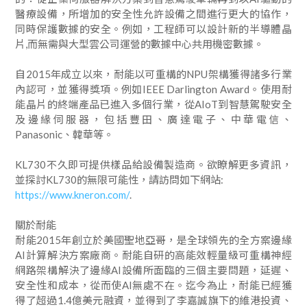
醫療設備，所增加的安全性允許設備之間進行更大的協作，
同時保護數據的安全。例如，工程師可以設計新的半導體晶
片,而無需與大型雲公司運營的數據中心共用機密數據。
自2015年成立以來，耐能以可重構的NPU架構獲得諸多行業
內認可，並獲得獎項。例如IEEE Darlington Award。使用耐
能晶片的終端產品已進入多個行業，從AIoT到智慧駕駛安全
及邊緣伺服器，包括豐田、廣達電子、中華電信、
Panasonic、韓華等。
KL730不久即可提供樣品給設備製造商。欲瞭解更多資訊，
並探討KL730的無限可能性，請訪問如下網站:
https://www.kneron.com/
.
關於耐能
耐能2015年創立於美國聖地亞哥，是全球領先的全方案邊緣
AI計算解決方案廠商。耐能自研的高能效輕量級可重構神經
網路架構解決了邊緣AI設備所面臨的三個主要問題，延遲、
安全性和成本，從而使AI無處不在。迄今為止，耐能已經獲
得了超過1.4億美元融資，並得到了李嘉誠旗下的維港投資、